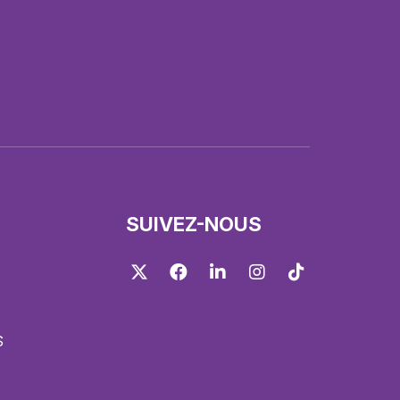
SUIVEZ-NOUS
Twitter
Facebook
LinkedIn
Instagram
TikTok
S