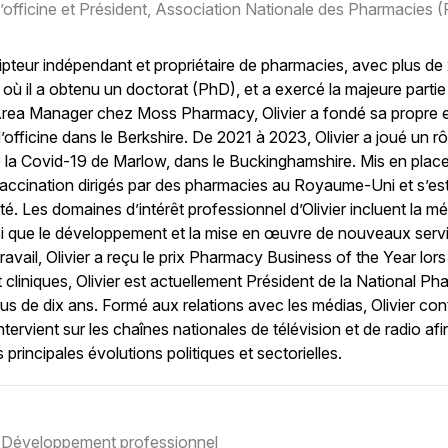
officine et Président,
Association Nationale des Pharmacies 
ripteur indépendant et propriétaire de pharmacies, avec plus de 
ù il a obtenu un doctorat (PhD), et a exercé la majeure parti
rea Manager chez Moss Pharmacy, Olivier a fondé sa propre 
officine dans le Berkshire. De 2021 à 2023, Olivier a joué un rô
 la Covid-19 de Marlow, dans le Buckinghamshire. Mis en plac
vaccination dirigés par des pharmacies au Royaume-Uni et s’est 
té. Les domaines d’intérêt professionnel d’Olivier incluent la 
insi que le développement et la mise en œuvre de nouveaux ser
travail, Olivier a reçu le prix Pharmacy Business of the Year 
t cliniques, Olivier est actuellement Président de la National P
lus de dix ans. Formé aux relations avec les médias, Olivier con
ervient sur les chaînes nationales de télévision et de radio af
rincipales évolutions politiques et sectorielles.
t Développement professionnel