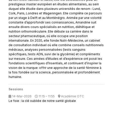
prestigieux master européen en études alimentaires, au sein
duquel elle étudie dans plusieurs universités de renom : Lund,
Cork, Paris, Londres et Wageningen. Elle complète ce parcours
par un stage à Delft et au Monténégro. Animée par une volonté
constante d’approfondir ses connaissances, Amandine suit
ensuite divers cours spécialisés en nutrition, diététique et
nutrition orthomoléculaire. Elle débute sa carrière dans le
secteur pharmaceutique, où elle occupe une position
internationale. En 2020, elle fonde Nutri-Médecine, un cabinet
de consultation individuel où elle combine conseils nutritionnels
médicaux, analyses personnalisées (tests sanguins
spécifiques, tests ADN, suivi de la glycémie) et compléments
sur mesure. Ces années d’études et d’expérience ont posé les
fondations scientifiques d’Insentials, et continuent d’inspirer la
vision de la marque: offrir une approche de la santé féminine à
la fois fondée sur la science, personnalisée et profondément
humaine.
Sessions
14-Mar-2026
11:15 – 11:55
Académie OTC
Le foie : la clé oubliée de notre santé globale