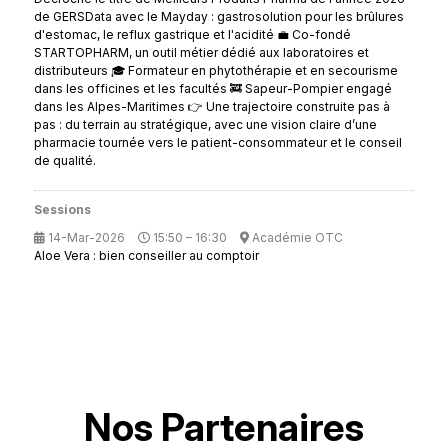
de GERSData avec le Mayday : gastrosolution pour les brûlures
d'estomac, le reflux gastrique et l'acidité 💼 Co-fondé
STARTOPHARM, un outil métier dédié aux laboratoires et
distributeurs 🎓 Formateur en phytothérapie et en secourisme
dans les officines et les facultés 🚒 Sapeur-Pompier engagé
dans les Alpes-Maritimes 👉 Une trajectoire construite pas à
pas : du terrain au stratégique, avec une vision claire d’une
pharmacie tournée vers le patient-consommateur et le conseil
de qualité.
Sessions
14-Mar-2026
15:50 – 16:30
Académie OTC
Aloe Vera : bien conseiller au comptoir
Nos Partenaires