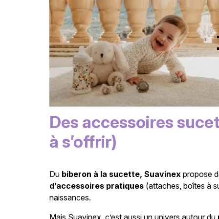
Des accessoires sucett
à s’offrir)
Du
biberon à la sucette, Suavinex
propose 
d’accessoires pratiques
(attaches, boîtes à 
naissances.
Mais Suavinex, c’est aussi un univers autour du