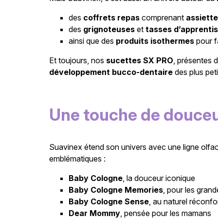
des
coffrets repas
comprenant
assiette
des
grignoteuses
et
tasses d’apprenti
ainsi que des
produits isothermes
pour f
Et toujours, nos
sucettes SX PRO
, présentes
développement bucco-dentaire
des plus peti
Une touche de douce
Suavinex étend son univers avec une ligne olfa
emblématiques :
Baby Cologne
, la douceur iconique
Baby Cologne Memories
, pour les gran
Baby Cologne Sense
, au naturel réconfo
Dear Mommy
, pensée pour les mamans