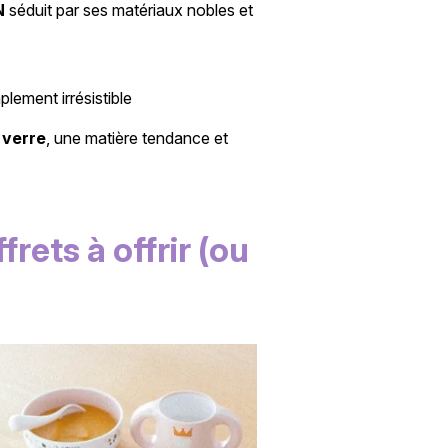
N
séduit par ses matériaux nobles et
mplement irrésistible
n
verre
, une matière tendance et
rets à offrir (ou