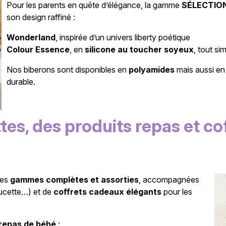
Pour les parents en quête d’élégance, la gamme
SÉLECTIO
son design raffiné :
Wonderland
, inspirée d’un univers liberty poétique
Colour Essence
, en
silicone au toucher soyeux
, tout si
Nos biberons sont disponibles en
polyamides
mais aussi e
durable.
es, des produits repas et coff
des
gammes complètes et assorties
, accompagnées
sucette…) et de
coffrets cadeaux élégants
pour les
repas de bébé
: