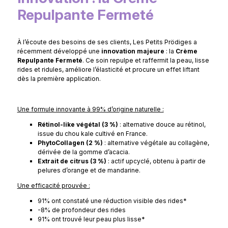
Repulpante Fermeté
À l’écoute des besoins de ses clients, Les Petits Prödiges a
récemment développé une
innovation majeure
: la
Crème
Repulpante Fermeté
. Ce soin repulpe et raffermit la peau, lisse
rides et ridules, améliore l’élasticité et procure un effet liftant
dès la première application.
Une formule innovante à 99% d’origine naturelle :
Rétinol-like végétal (3 %)
: alternative douce au rétinol,
issue du chou kale cultivé en France.
PhytoCollagen (2 %)
: alternative végétale au collagène,
dérivée de la gomme d’acacia.
Extrait de citrus (3 %)
: actif upcyclé, obtenu à partir de
pelures d’orange et de mandarine.
Une efficacité prouvée :
91% ont constaté une réduction visible des rides*
-8% de profondeur des rides
91% ont trouvé leur peau plus lisse*